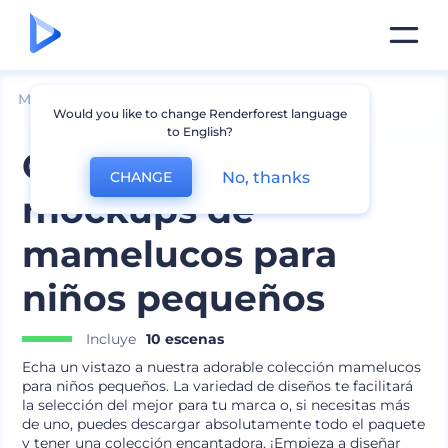
Mockups
Ropa
Mockup de Etiqueta de Ropa
Would you like to change Renderforest language
to English?
Conjunto de
No, thanks
CHANGE
mockups de
mamelucos para
niños pequeños
Incluye
10 escenas
Echa un vistazo a nuestra adorable colección mamelucos
para niños pequeños. La variedad de diseños te facilitará
la selección del mejor para tu marca o, si necesitas más
de uno, puedes descargar absolutamente todo el paquete
y tener una colección encantadora. ¡Empieza a diseñar