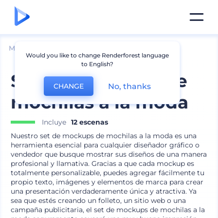
Mockups
Ropa
Mockups de Mochila
Would you like to change Renderforest language
to English?
Set de mockups de
No, thanks
CHANGE
mochilas a la moda
Incluye
12 escenas
Nuestro set de mockups de mochilas a la moda es una
herramienta esencial para cualquier diseñador gráfico o
vendedor que busque mostrar sus diseños de una manera
profesional y llamativa. Gracias a que cada mockup es
totalmente personalizable, puedes agregar fácilmente tu
propio texto, imágenes y elementos de marca para crear
una presentación verdaderamente única y atractiva. Ya
sea que estés creando un folleto, un sitio web o una
campaña publicitaria, el set de mockups de mochilas a la