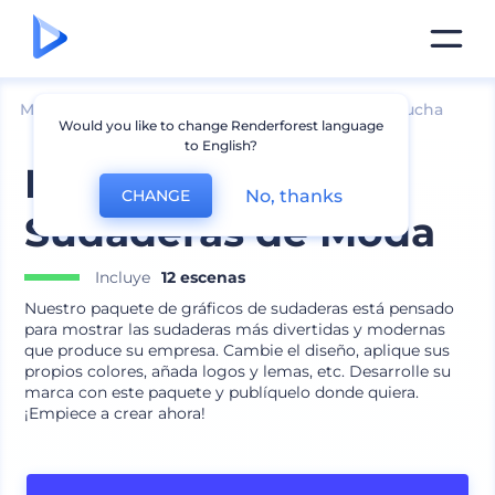
Mockups
Ropa
Mockup de sudadera con capucha
Would you like to change Renderforest language
to English?
Mockups de
No, thanks
CHANGE
Sudaderas de Moda
Incluye
12 escenas
Nuestro paquete de gráficos de sudaderas está pensado
para mostrar las sudaderas más divertidas y modernas
que produce su empresa. Cambie el diseño, aplique sus
propios colores, añada logos y lemas, etc. Desarrolle su
marca con este paquete y publíquelo donde quiera.
¡Empiece a crear ahora!