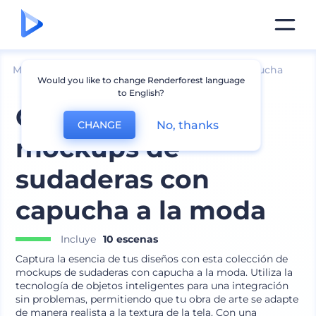
Mockups
Ropa
Mockup de sudadera con capucha
Would you like to change Renderforest language
to English?
Colección de
No, thanks
CHANGE
mockups de
sudaderas con
capucha a la moda
Incluye
10 escenas
Captura la esencia de tus diseños con esta colección de
mockups de sudaderas con capucha a la moda. Utiliza la
tecnología de objetos inteligentes para una integración
sin problemas, permitiendo que tu obra de arte se adapte
de manera realista a la textura de la tela. Con una