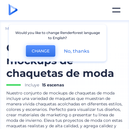
Mockups
Ropa
Otros Mockups de Ropa
Would you like to change Renderforest language
to English?
Conjunto de
No, thanks
CHANGE
mockups de
chaquetas de moda
Incluye
15 escenas
Nuestro conjunto de mockups de chaquetas de moda
incluye una variedad de maquetas que muestran de
manera vívida chaquetas acolchadas en diferentes estilos,
colores y escenarios. Perfecto para visualizar tus diseños,
crear materiales de marketing o presentar tu línea de
moda de invierno. Eleva tus proyectos de moda con estas
maquetas realistas y de alta calidad, y agrega calidez y