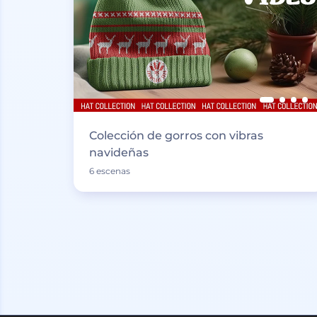
Colección de gorros con vibras
navideñas
6 escenas