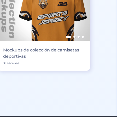
Mockups de colección de camisetas
deportivas
16 escenas