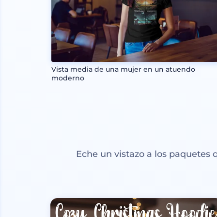
Vista media de una mujer en un atuendo
moderno
Eche un vistazo a los paquetes