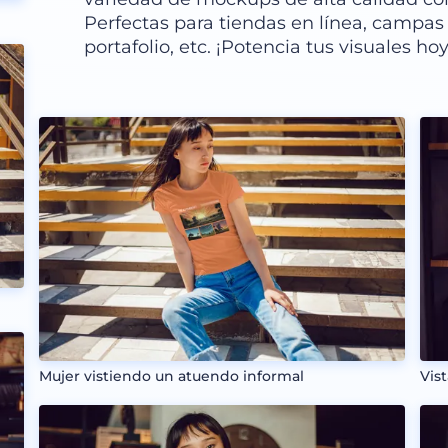
Perfectas para tiendas en línea, campas 
portafolio, etc. ¡Potencia tus visuales hoy
Mujer vistiendo un atuendo informal
Vis