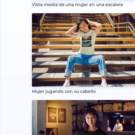
Vista media de una mujer en una escalera
Mujer jugando con su cabello