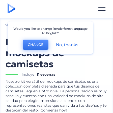
Mockups
Ropa
Mockup de camiseta
Would you like to change Renderforest language
to English?
Kit versátil de
No, thanks
CHANGE
mockups de
camisetas
Incluye
11 escenas
Nuestro kit versátil de mockups de camisetas es una
colección completa diseñada para que tus diseños de
camisetas lleguen a otro nivel. La personalización es muy
sencilla y cuentas con una variedad de mockups de alta
calidad para elegir. Impresiona a clientes con
representaciones realistas que dan vida a tus diseños y te
destacan del resto. ¡Comienza hoy!