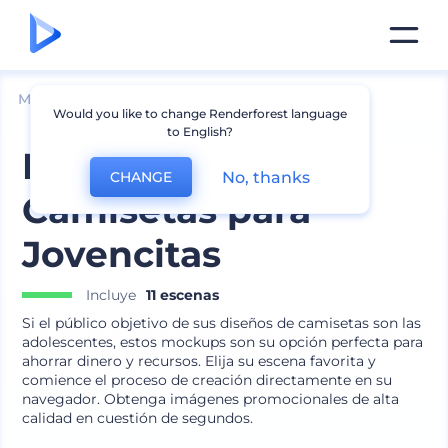
Mockups
Ropa
Mockup de camiseta
Would you like to change Renderforest language
to English?
Mockups de
No, thanks
CHANGE
Camisetas para
Jovencitas
Incluye
11 escenas
Si el público objetivo de sus diseños de camisetas son las
adolescentes, estos mockups son su opción perfecta para
ahorrar dinero y recursos. Elija su escena favorita y
comience el proceso de creación directamente en su
navegador. Obtenga imágenes promocionales de alta
calidad en cuestión de segundos.