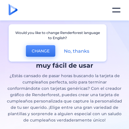
Diseña
tarjetas de
Would you like to change Renderforest language
to English?
cumpleaños
personalizadas
con
No, thanks
CHANGE
nuestro creador gráfico
muy fácil de usar
¿Estás cansado de pasar horas buscando la tarjeta de
cumpleaños perfecta, solo para terminar
conformándote con tarjetas genéricas? Con el creador
gráfico de Renderforest, puedes crear una tarjeta de
cumpleaños personalizada que capture la personalidad
de tu ser querido. ¡Elige entre una gran variedad de
plantillas y sorprende a alguien especial con un saludo
de cumpleaños verdaderamente único!