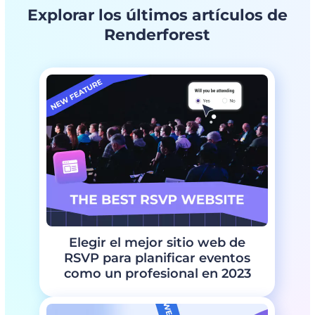
Previsualiza el diseño final
Explorar los últimos artículos de
Descargar la plantilla y comparte la tarjeta con el
Renderforest
cumpleañero
Elegir el mejor sitio web de
RSVP para planificar eventos
como un profesional en 2023