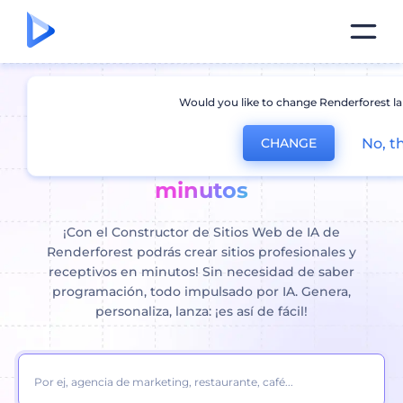
Would you like to change Renderforest l
Crear página web con IA: crear
No, t
CHANGE
un sitio web profesional en
minutos
¡Con el Constructor de Sitios Web de IA de
Renderforest podrás crear sitios profesionales y
receptivos en minutos! Sin necesidad de saber
programación, todo impulsado por IA. Genera,
personaliza, lanza: ¡es así de fácil!