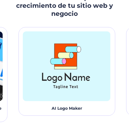
tu presencia en línea en poco tiempo!
crecimiento de tu sitio web y
negocio
AI Logo Maker