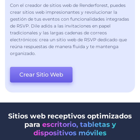
Con el creador de sitios web de Renderforest, puedes
crear sitios web impresionantes y revolucionar la
gestión de tus eventos con funcionalidades integradas
de RSVP. Dile adiós a las invitaciones en papel
tradicionales y las largas cadenas de correos
electrónicos: crea un sitio web de RSVP dedicado que
reúna respuestas de manera fluida y te mantenga
organizado.
Crear Sitio Web
Sitios web receptivos optimizados
para
escritorio, tabletas y
dispositivos móviles