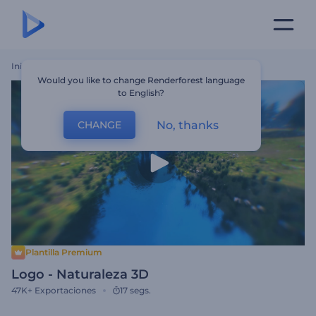
Inicio
Plantillas
Logo - Naturaleza 3D
Would you like to change Renderforest language
to English?
No, thanks
CHANGE
Plantilla Premium
Logo - Naturaleza 3D
47K+
Exportaciones
17 segs.