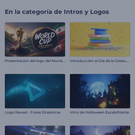
En la categoría de
Intros y Logos
P
resentación del logo del Mundial
I
ntroducción al Día de la Graduación
Logo Reveal - Fosas Oceánicas
Intro de Halloween Escalofriante