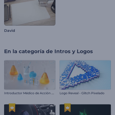
David
En la categoría de
Intros y Logos
I
ntroductor Médico de Acción Real
Logo Reveal - Glitch Pixelado