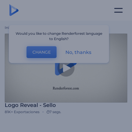
Inicio
Plantillas
Logo Reveal - Sello
Would you like to change Renderforest language
to English?
No, thanks
CHANGE
Logo Reveal - Sello
81K+
Exportaciones
7 segs.