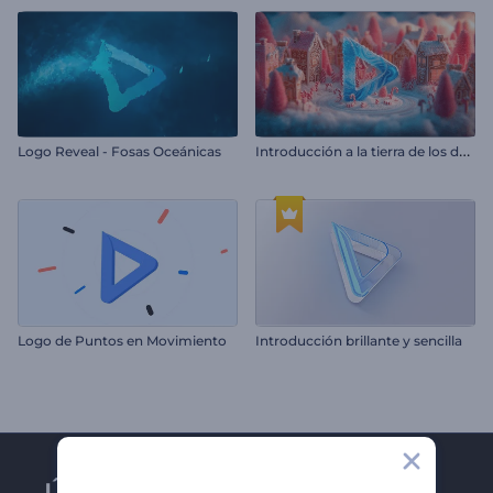
I
ntroducción a la tierra de los dulces navideños
Logo Reveal - Fosas Oceánicas
Logo de Puntos en Movimiento
Introducción brillante y sencilla
Únase al boletín de