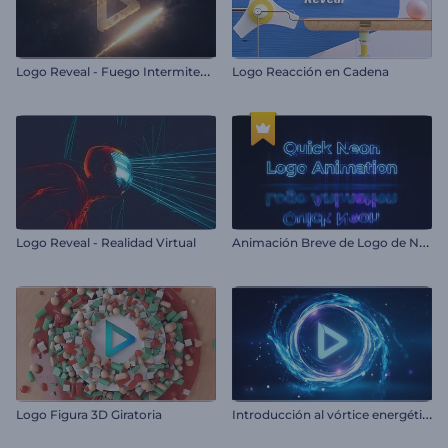
L
ogo Reveal - Fuego Intermitente
Logo Reacción en Cadena
A
nimación Breve de Logo de Neón
Logo Reveal - Realidad Virtual
I
ntroducción al vórtice energético
Logo Figura 3D Giratoria