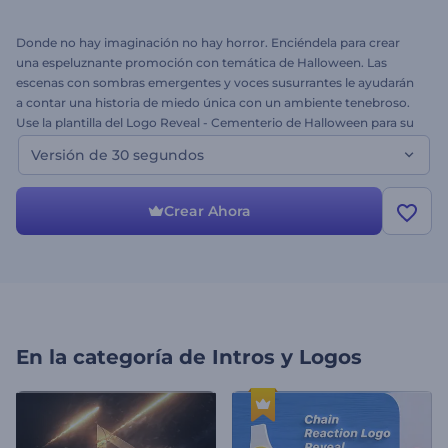
Donde no hay imaginación no hay horror. Enciéndela para crear
una espeluznante promoción con temática de Halloween. Las
escenas con sombras emergentes y voces susurrantes le ayudarán
a contar una historia de miedo única con un ambiente tenebroso.
Use la plantilla del Logo Reveal - Cementerio de Halloween para su
intro de Halloween, promoción épica, intro mística, presentación
Versión de 30 segundos
con toque de terror y mucho más. Suba su logo, añada el texto y le
llevaremos a un mágico viaje en video. ¡Feliz Halloween!
Crear Ahora
En la categoría de
Intros y Logos