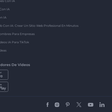
nes Con IA
 Con IA
on IA
b Con IA: Crear Un Sitio Web Profesional En Minutos
ombres Para Empresas
deos IA Para TikTok
deas
dores De Videos