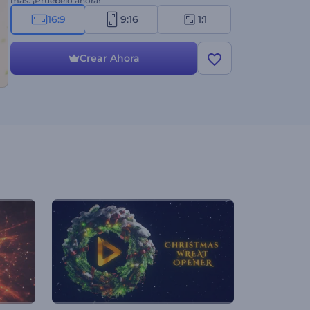
más. ¡Pruébelo ahora!
16:9
9:16
1:1
Crear Ahora