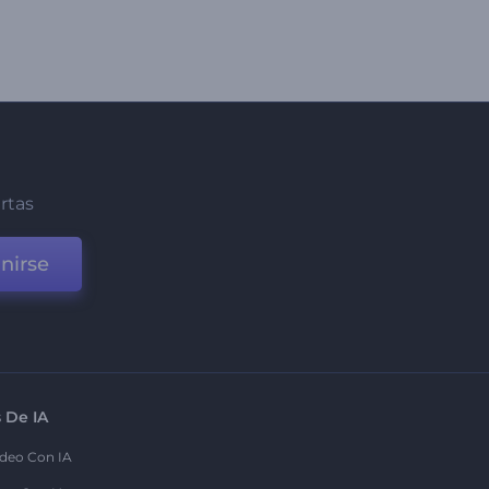
ertas
nirse
 De IA
deo Con IA