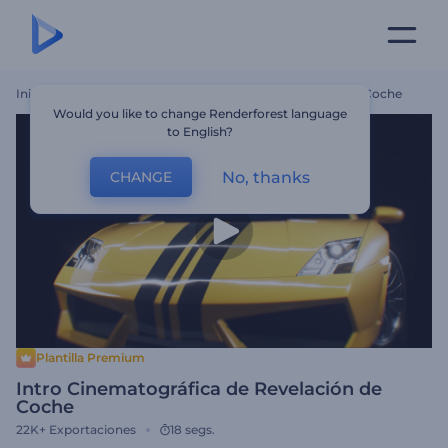
Inicio
Plantillas
Intro Cinematográfica De Revelación De Coche
Would you like to change Renderforest language
to English?
No, thanks
CHANGE
Plantilla Premium
Intro Cinematográfica de Revelación de
Coche
22K+
Exportaciones
18 segs.