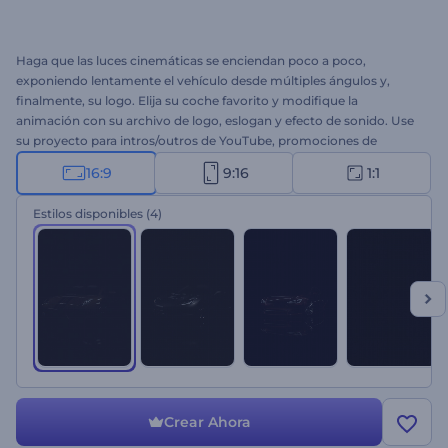
Haga que las luces cinemáticas se enciendan poco a poco,
exponiendo lentamente el vehículo desde múltiples ángulos y,
finalmente, su logo. Elija su coche favorito y modifique la
animación con su archivo de logo, eslogan y efecto de sonido. Use
su proyecto para intros/outros de YouTube, promociones de
videojuegos, blogs de coches, anuncios publicitarios y mucho más.
16:9
9:16
1:1
¡Obtenga su animación impecable ahora!
Estilos disponibles
(4)
Crear Ahora