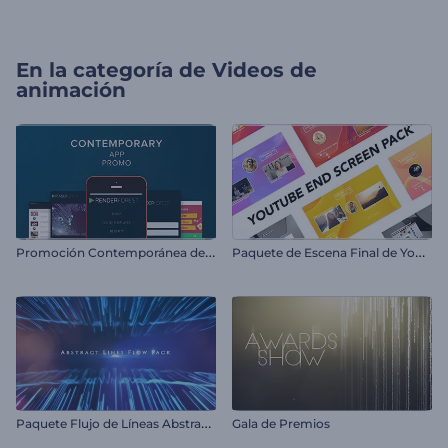
En la categoría de
Videos de
animación
P
romoción Contemporánea de Aplicaciones
P
aquete de Escena Final de YouTube
P
aquete Flujo de Líneas Abstractas
Gala de Premios