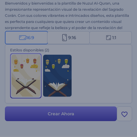
Bienvenidos y bienvenidas a la plantilla de Nuzul Al-Quran, una
impresionante representación visual de la revelación del Sagrado
Corán. Con sus colores vibrantes e intrincados diseños, esta plantilla
es perfecta para cualquiera que quiera crear un contenido visual
sorprendente que refleje la belleza y el poder de la revelación del
Corán. Agrega tu toque personal a esta plantilla escribiendo tus
16:9
9:16
1:1
cálidas palabras, sube tu logo y graba una voz en off o una pista de
música de nuestra biblioteca de música. Es perfecto para saludos
Estilos disponibles
(2)
en video, invitaciones para festejar esta fecha especial, aperturas de
presentaciones y mucho más. ¡Crea ahora y experimenta la magia
de las animaciones de Nuzul Al-Quran!
Crear Ahora