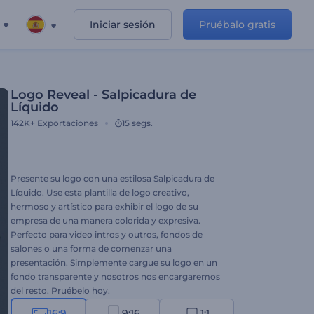
Iniciar sesión
Pruébalo gratis
Logo Reveal - Salpicadura de
Líquido
142K+
Exportaciones
15 segs.
Presente su logo con una estilosa Salpicadura de
Líquido. Use esta plantilla de logo creativo,
hermoso y artístico para exhibir el logo de su
empresa de una manera colorida y expresiva.
Perfecto para video intros y outros, fondos de
salones o una forma de comenzar una
presentación. Simplemente cargue su logo en un
fondo transparente y nosotros nos encargaremos
del resto. Pruébelo hoy.
16:9
9:16
1:1