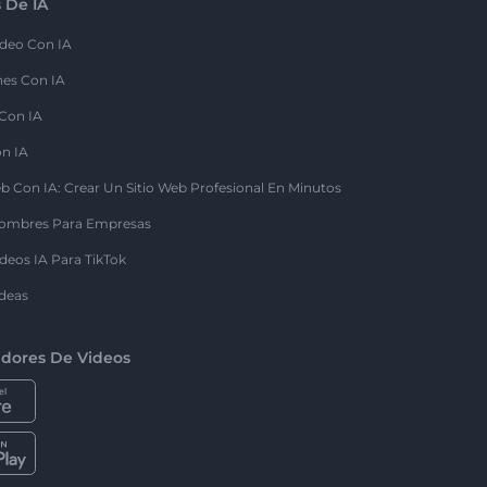
 De IA
deo Con IA
nes Con IA
 Con IA
on IA
b Con IA: Crear Un Sitio Web Profesional En Minutos
ombres Para Empresas
deos IA Para TikTok
deas
dores De Videos