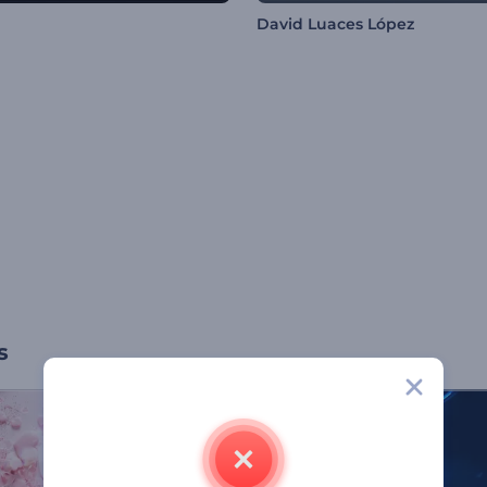
David Luaces López
s