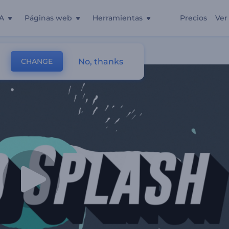
A
Páginas web
Herramientas
Precios
Ver
No, thanks
CHANGE