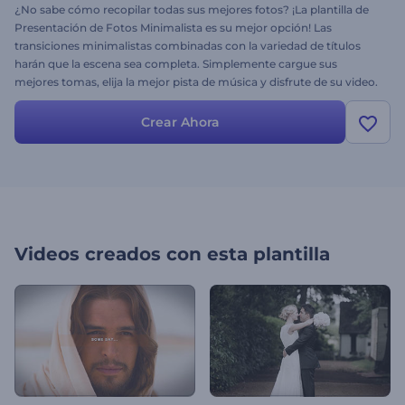
¿No sabe cómo recopilar todas sus mejores fotos? ¡La plantilla de
Presentación de Fotos Minimalista es su mejor opción! Las
transiciones minimalistas combinadas con la variedad de títulos
harán que la escena sea completa. Simplemente cargue sus
mejores tomas, elija la mejor pista de música y disfrute de su video.
Perfecto para bodas, cumpleaños, presentaciones de diapositivas
corporativas y mucho más. Obtenga su video en unos minutos,
Crear Ahora
¡pruébelo ya!
Videos creados con esta plantilla