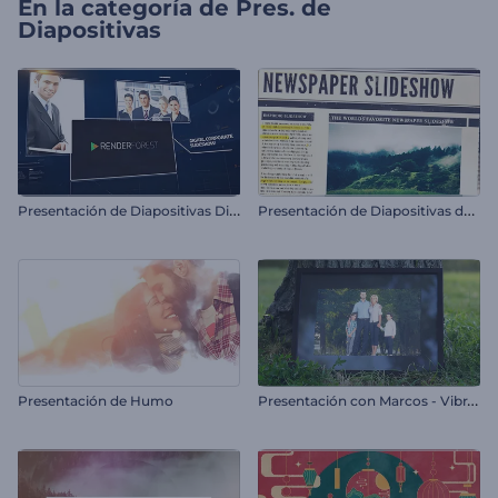
En la categoría de
Pres. de
Diapositivas
P
resentación de Diapositivas Digital Corporativa
P
resentación de Diapositivas de Periódico
P
resentación con Marcos - Vibraciones de Verano
Presentación de Humo