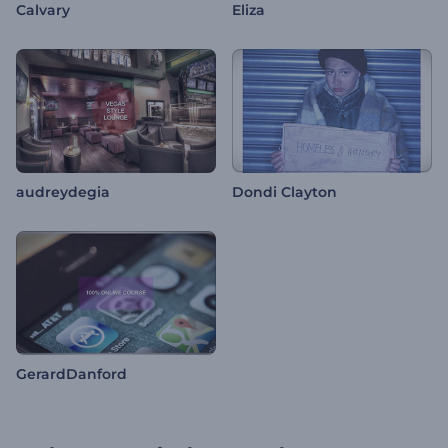
Calvary
Eliza
audreydegia
Dondi Clayton
GerardDanford