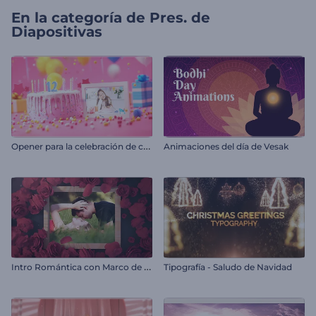
En la categoría de
Pres. de
Diapositivas
O
pener para la celebración de cumpleaños
Animaciones del día de Vesak
I
ntro Romántica con Marco de Fotos
Tipografía - Saludo de Navidad