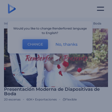
Inicio
Plantillas
Presentación Moderna De Diapositivas De Boda
Would you like to change Renderforest language
to English?
No, thanks
CHANGE
Presentación Moderna de Diapositivas de
Boda
20
escenas
60K+
Exportaciones
Flexible