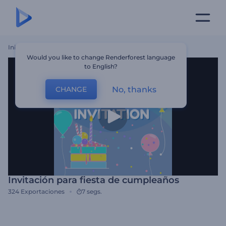
Inicio
Plantillas
Invitación Para Fiesta De Cumpleaños
Would you like to change Renderforest language
to English?
No, thanks
CHANGE
Invitación para fiesta de cumpleaños
324
Exportaciones
7 segs.