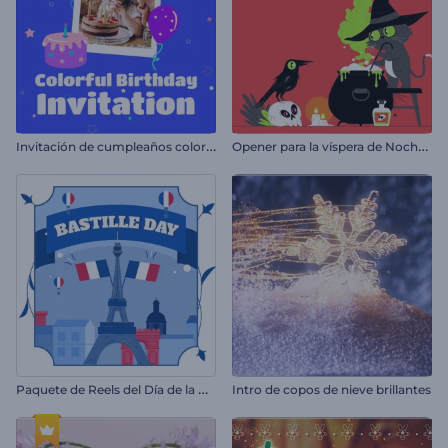
I
nvitación de cumpleaños colorida
O
pener para la víspera de Noche de Brujas
P
aquete de Reels del Día de la Bastilla
Intro de copos de nieve brillantes