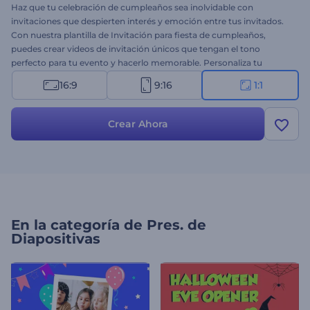
Haz que tu celebración de cumpleaños sea inolvidable con
invitaciones que despierten interés y emoción entre tus invitados.
Con nuestra plantilla de Invitación para fiesta de cumpleaños,
puedes crear videos de invitación únicos que tengan el tono
perfecto para tu evento y hacerlo memorable. Personaliza tu
invitación, desde el texto y los detalles del evento hasta las
16:9
9:16
1:1
imágenes y la música, para que coincidan con el estilo y la temática
de tu fiesta. Ya sea tu cumpleaños o el de un niño/a, una celebración
importante o una fiesta sorpresa, esta plantilla es perfecta para
Crear Ahora
satisfacer tus necesidades. ¡Crea ahora y haz que tu celebración sea
realmente extraordinaria!
En la categoría de
Pres. de
Diapositivas