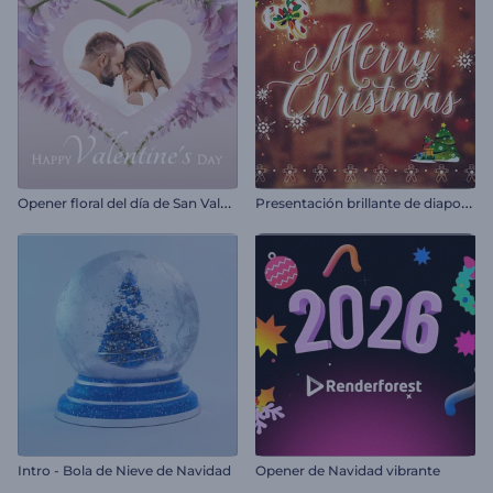
O
pener floral del día de San Valentín
P
resentación brillante de diapositivas de Navidad
Intro - Bola de Nieve de Navidad
Opener de Navidad vibrante