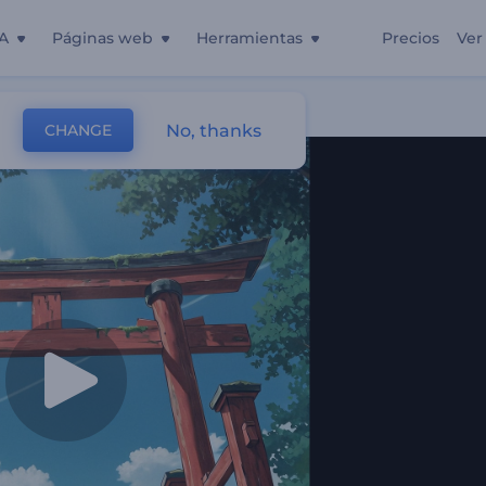
A
Páginas web
Herramientas
Precios
Ver
No, thanks
CHANGE