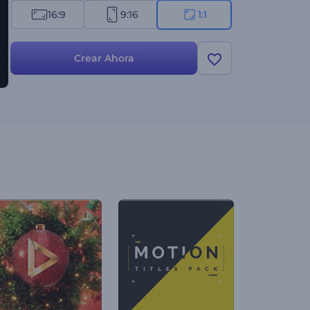
16:9
9:16
1:1
Crear Ahora