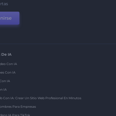
ertas
nirse
 De IA
deo Con IA
nes Con IA
 Con IA
on IA
b Con IA: Crear Un Sitio Web Profesional En Minutos
ombres Para Empresas
deos IA Para TikTok