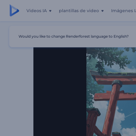
Videos IA
plantillas de video
Imágenes I
Inicio
Plantillas
Pack De Stories De Anime
Would you like to change Renderforest language to English?