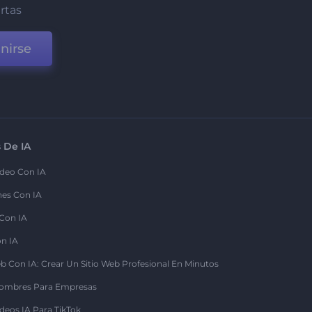
ertas
nirse
 De IA
deo Con IA
nes Con IA
 Con IA
on IA
b Con IA: Crear Un Sitio Web Profesional En Minutos
ombres Para Empresas
deos IA Para TikTok