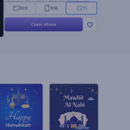
y llamativa. ¡Crea ahora y destaca tu logotipo con
una revelación que brilla con creatividad y
16:9
9:16
1:1
singularidad!
Crear Ahora