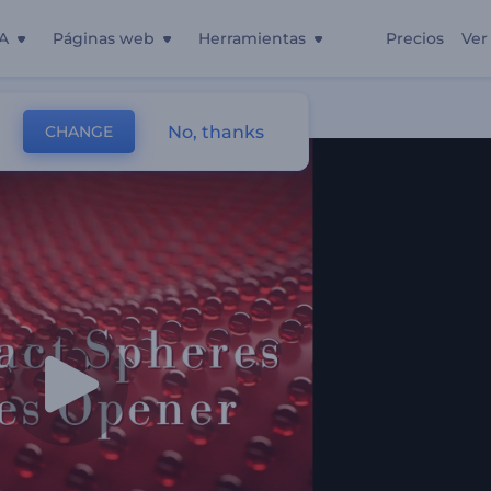
A
Páginas web
Herramientas
Precios
Ver
as
No, thanks
CHANGE