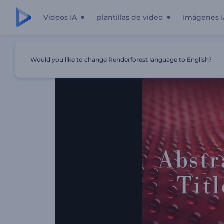
Videos IA
plantillas de video
Imágenes I
Inicio
Plantillas
Opener De Títulos Con Esferas Abstract
Would you like to change Renderforest language to English?