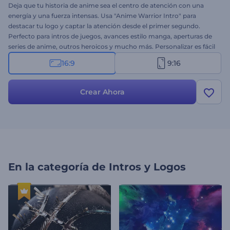
Deja que tu historia de anime sea el centro de atención con una
energía y una fuerza intensas. Usa "Anime Warrior Intro" para
destacar tu logo y captar la atención desde el primer segundo.
Perfecto para intros de juegos, avances estilo manga, aperturas de
series de anime, outros heroicos y mucho más. Personalizar es fácil
y rápido: sube tu logo, escribe tu mensaje y elige la pista musical
16:9
9:16
adecuada. ¡Crea ahora y haz que tu contenido comience como la
escena inicial de una poderosa saga de anime!
Crear Ahora
En la categoría de
Intros y Logos