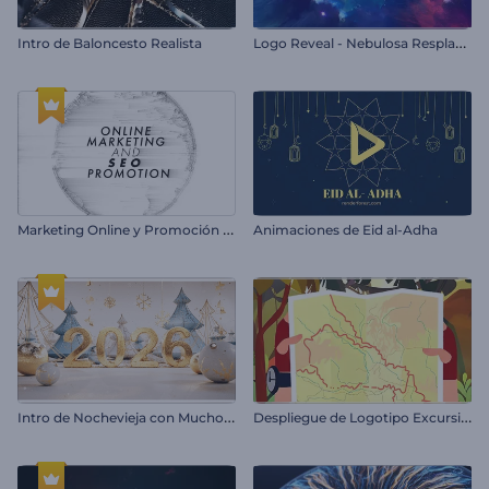
L
ogo Reveal - Nebulosa Resplandeciente
Intro de Baloncesto Realista
M
arketing Online y Promoción SEO
Animaciones de Eid al-Adha
I
ntro de Nochevieja con Mucho Brillo
D
espliegue de Logotipo Excursión Aventurera