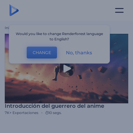
Inicio
Plantillas
Introducción Del Guerrero Del Anime
Would you like to change Renderforest language
to English?
No, thanks
CHANGE
Introducción del guerrero del anime
7K+
Exportaciones
10 segs.