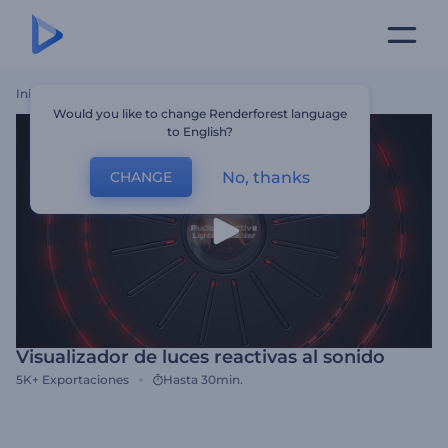
Inicio
Plantillas
Visualizador De Luces Reactivas Al Sonido
Would you like to change Renderforest language
to English?
No, thanks
CHANGE
Visualizador de luces reactivas al sonido
5K+
Exportaciones
Hasta 30min.