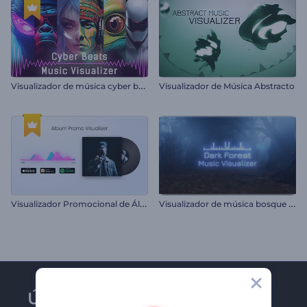
V
isualizador de música cyber beats
Visualizador de Música Abstracto
V
isualizador Promocional de Álbum
V
isualizador de música bosque oscuro
Únase al boletín de