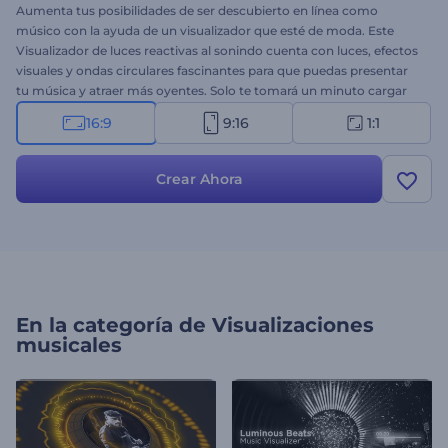
Aumenta tus posibilidades de ser descubierto en línea como
músico con la ayuda de un visualizador que esté de moda. Este
Visualizador de luces reactivas al sonindo cuenta con luces, efectos
visuales y ondas circulares fascinantes para que puedas presentar
tu música y atraer más oyentes. Solo te tomará un minuto cargar
tu pista de audio, escribir tu nombre y obtener un video de música
16:9
9:16
1:1
para presentar tu nuevo álbum, tema o colaboración. Sirve para
promocionar música electrónica, dance, house, hip-hop e incluso
transmisiones de audio en vivo. Sé creativo y lleva tu música al
Crear Ahora
siguiente nivel con este poderoso visualizador. ¡Pruébalo ahora!
En la categoría de
Visualizaciones
musicales