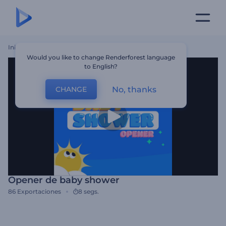
Inicio
Plantillas
Opener De Baby Shower
Would you like to change Renderforest language
to English?
No, thanks
CHANGE
Opener de baby shower
86
Exportaciones
8 segs.