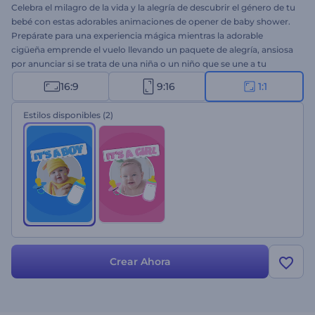
Celebra el milagro de la vida y la alegría de descubrir el género de tu
bebé con estas adorables animaciones de opener de baby shower.
Prepárate para una experiencia mágica mientras la adorable
cigüeña emprende el vuelo llevando un paquete de alegría, ansiosa
por anunciar si se trata de una niña o un niño que se une a tu
amorosa familia. Personaliza las escenas con detalles personales,
16:9
9:16
1:1
como la fecha estimada de parto o los nombres de los padres, para
obtener una apertura de baby shower verdaderamente única en
Estilos disponibles
(2)
cuestión de minutos. Perfecto para futuros padres, organizadores
de eventos, planificadores de fiestas de revelación de género, y
más. ¡Pruébalo ahora!
Crear Ahora