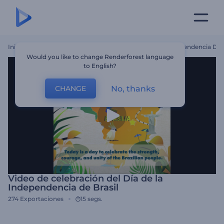
Inicio
Plantillas
Video De Celebración Del Día De La Independencia De B
Would you like to change Renderforest language
to English?
No, thanks
CHANGE
Video de celebración del Día de la
Independencia de Brasil
274
Exportaciones
15 segs.