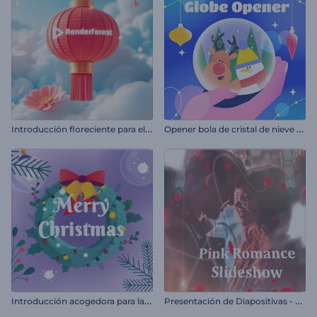
I
ntroducción floreciente para el Año Nuevo Chino
O
pener bola de cristal de nieve alegre
I
ntroducción acogedora para la Nochevieja
P
resentación de Diapositivas - Rosa Romántica