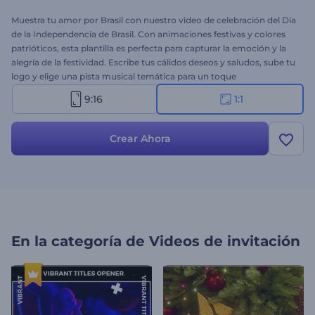
Muestra tu amor por Brasil con nuestro video de celebración del Día
de la Independencia de Brasil. Con animaciones festivas y colores
patrióticos, esta plantilla es perfecta para capturar la emoción y la
alegría de la festividad. Escribe tus cálidos deseos y saludos, sube tu
logo y elige una pista musical temática para un toque
personalizado. Ideal para videos de felicitación, publicaciones en
9:16
1:1
redes sociales, invitaciones a eventos u otro contenido
promocional. ¡Comienza a crear ahora con solo unos pocos clics!
Crear Ahora
En la categoría de
Videos de invitación