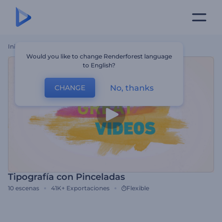
Inicio
Plantillas
Tipografía Con Pinceladas
Would you like to change Renderforest language
to English?
No, thanks
CHANGE
Tipografía con Pinceladas
10
escenas
41K+
Exportaciones
Flexible