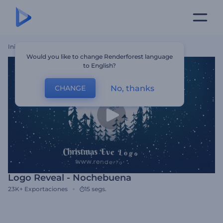
Inicio
Plantillas
Logo Reveal - Nochebuena
Would you like to change Renderforest language
to English?
No, thanks
CHANGE
Logo Reveal - Nochebuena
23K+
Exportaciones
15 segs.