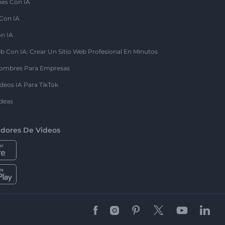
nes Con IA
 Con IA
on IA
b Con IA: Crear Un Sitio Web Profesional En Minutos
ombres Para Empresas
deos IA Para TikTok
deas
dores De Videos