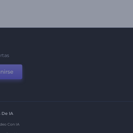
ertas
nirse
 De IA
deo Con IA