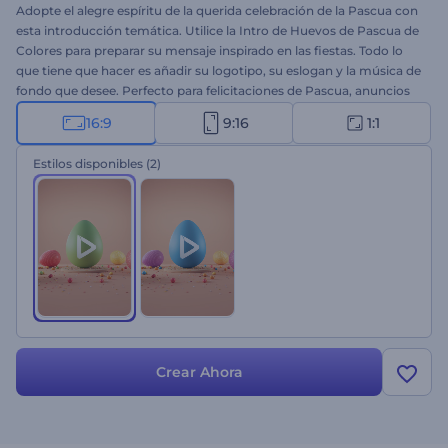
Adopte el alegre espíritu de la querida celebración de la Pascua con
esta introducción temática. Utilice la Intro de Huevos de Pascua de
Colores para preparar su mensaje inspirado en las fiestas. Todo lo
que tiene que hacer es añadir su logotipo, su eslogan y la música de
fondo que desee. Perfecto para felicitaciones de Pascua, anuncios
comerciales, promociones, intros de YouTube y otros proyectos
16:9
9:16
1:1
temáticos. Respire el espíritu festivo de la celebración de Pascua en
sus proyectos con unos pocos clics. ¡Pruebe esta plantilla ahora!
Estilos disponibles
(2)
Crear Ahora