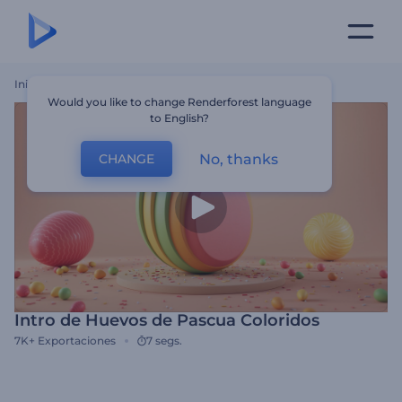
Inicio
Plantillas
Intro De Huevos De Pascua Coloridos
Would you like to change Renderforest language
to English?
No, thanks
CHANGE
Intro de Huevos de Pascua Coloridos
7K+
Exportaciones
7 segs.