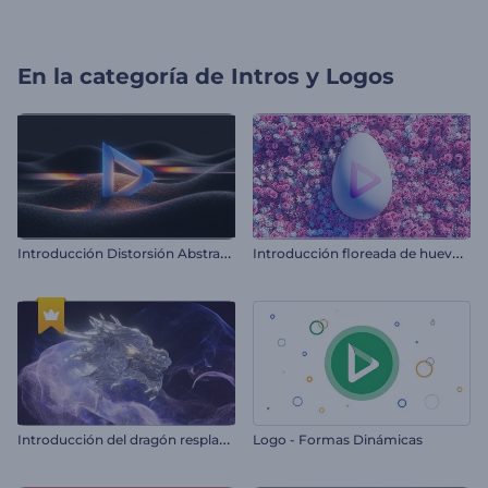
En la categoría de
Intros y Logos
I
ntroducción Distorsión Abstracta
I
ntroducción floreada de huevos de pascua
I
ntroducción del dragón resplandeciente
Logo - Formas Dinámicas