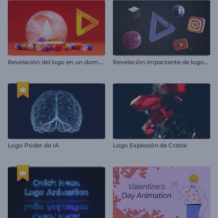
R
evelación del logo en un domo de nieve
R
evelación impactante de logotipo
Logo Poder de IA
Logo Explosión de Cristal