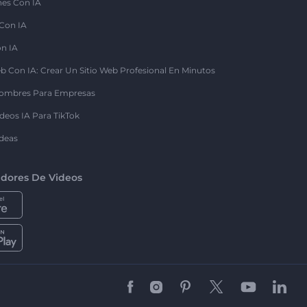
nes Con IA
 Con IA
on IA
b Con IA: Crear Un Sitio Web Profesional En Minutos
ombres Para Empresas
deos IA Para TikTok
deas
dores De Videos