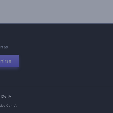
ertas
nirse
 De IA
deo Con IA