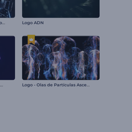
Logo Reveal - Vidrio Haciéndose Añicos
Logo ADN
Logo - Ráfaga de Humo Dinámico
Logo - Olas de Partículas Ascendentes