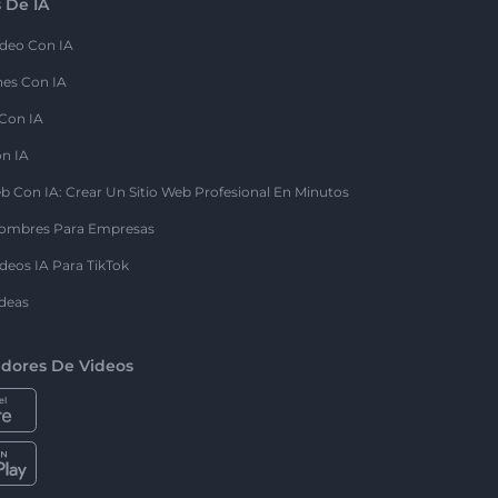
 De IA
deo Con IA
nes Con IA
 Con IA
on IA
b Con IA: Crear Un Sitio Web Profesional En Minutos
ombres Para Empresas
deos IA Para TikTok
deas
dores De Videos