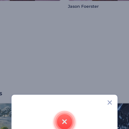
Jason Foerster
s