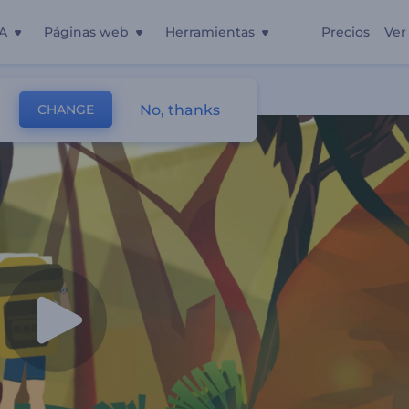
A
Páginas web
Herramientas
Precios
Ver
nturera
No, thanks
CHANGE