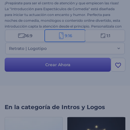
¡Prepárate para ser el centro de atención y que empiecen las risas!
La "Introducción para Espectáculos de Comedia" está diseñada
para iniciar tu actuación con encanto y humor. Perfecta para
noches de comedia, monólogos o contenido online divertido, esta
introducción capta la atención desde el principio. Personalízala con
el nombre, la fecha, el logo y el lugar de tu espectáculo, y añade
16:9
9:16
1:1
música de fondo vibrante. Ya sea en directo o en un vídeo online,
esta intro hará brillar tu comedia. ¡Créala ya!
Retrato | Logotipo
Crear Ahora
En la categoría de
Intros y Logos