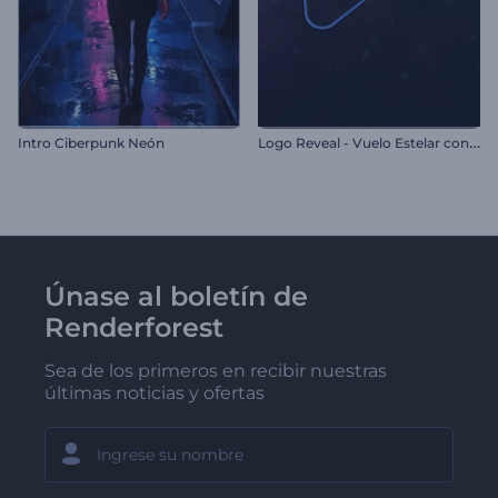
L
ogo Reveal - Vuelo Estelar con Sacudidas
Intro Ciberpunk Neón
Únase al boletín de
Renderforest
Sea de los primeros en recibir nuestras
últimas noticias y ofertas