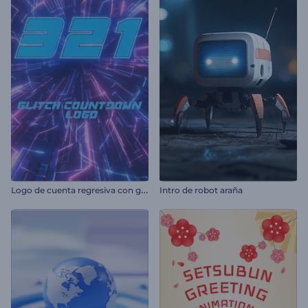
L
ogo de cuenta regresiva con glitch
Intro de robot araña