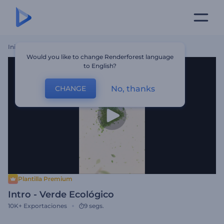
Inicio
Plantillas
Intro - Verde Ecológico
Would you like to change Renderforest language
to English?
No, thanks
CHANGE
Plantilla Premium
Intro - Verde Ecológico
10K+
Exportaciones
9 segs.