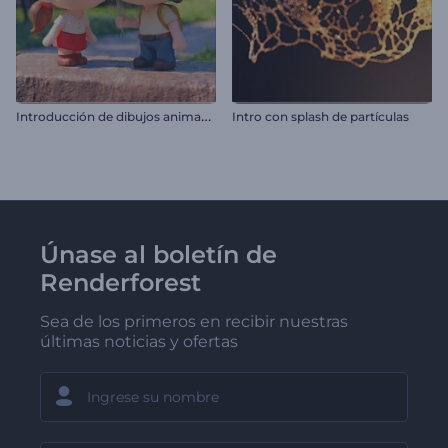
I
ntroducción de dibujos animados del Día de San Valentín
Intro con splash de partículas
Únase al boletín de
Renderforest
Sea de los primeros en recibir nuestras
últimas noticias y ofertas