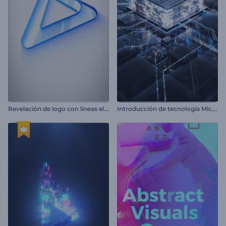
R
evelación de logo con líneas elegantes
I
ntroducción de tecnología Microchip