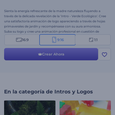
Sienta la energía refrescante de la madre naturaleza fluyendo a
través de la delicada revelación de la 'Intro - Verde Ecológico'. Cree
una satisfactoria animación de logo apareciendo a través de hojas
primaverales de jardín y recompénsese con su aura armoniosa.
Suba su logo y cree una animación profesional en cuestión de
minutos. Una gran opción para abrir presentaciones, intros de
16:9
9:16
1:1
canales de YouTube, promociones de empresas y mucho más.
¡Pruébelo ahora!
Crear Ahora
En la categoría de
Intros y Logos