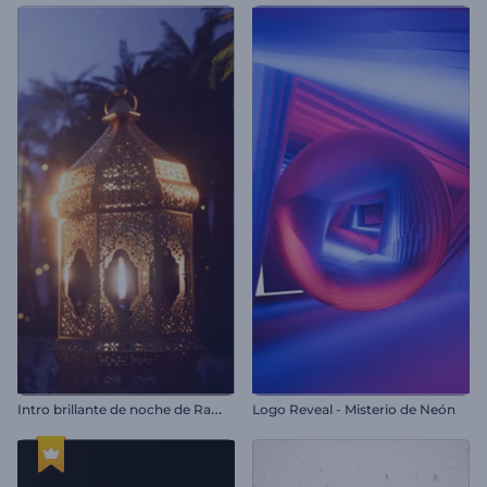
I
ntro brillante de noche de Ramadán
Logo Reveal - Misterio de Neón