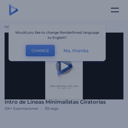
Inicio
Plantillas
Intro De Líneas Minimalistas Giratorias
Would you like to change Renderforest language
to English?
No, thanks
CHANGE
Intro de Líneas Minimalistas Giratorias
12K+
Exportaciones
5 segs.