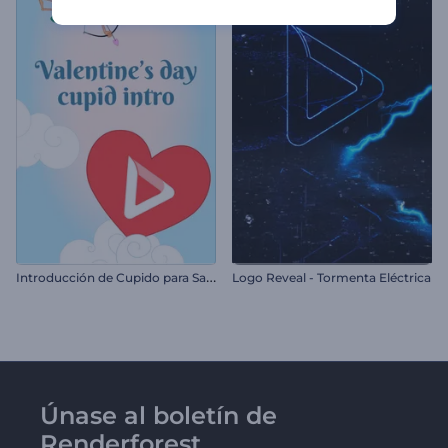
I
ntroducción de Cupido para San Valentín
Logo Reveal - Tormenta Eléctrica
Únase al boletín de
Renderforest