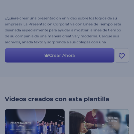
¿Quiere crear una presentación en video sobre los logros de su
empresa? La Presentación Corporativa con Línea de Tiempo esta
diseñada especialmente para ayudar a mostrar la línea de tiempo
de su compañía de una manera creativa y moderna. Cargue sus
archivos, añada texto y sorprenda a sus colegas con una
presentación de video sin igual. Perfecta para presentaciones
corporativas, reportes anuales, presentación de la historia
Crear Ahora
corporativa y mucho más. ¡Pruébela hoy mismo de manera
gratuita!
Videos creados con esta plantilla