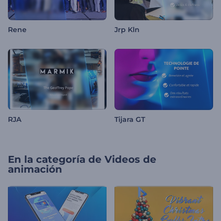
Rene
Jrp Kln
RJA
Tijara GT
En la categoría de
Videos de
animación