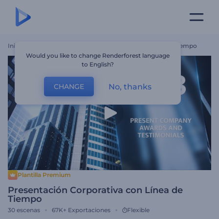
Inicio
Plantillas
Presentación Corporativa Con Línea De Tiempo
Would you like to change Renderforest language
to English?
No, thanks
CHANGE
Plantilla Premium
Presentación Corporativa con Línea de
Tiempo
30
escenas
67K+
Exportaciones
Flexible