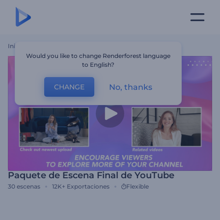
Inicio
Plantillas
Paquete De Escena Final De YouTube
Would you like to change Renderforest language
to English?
No, thanks
CHANGE
Paquete de Escena Final de YouTube
30
escenas
12K+
Exportaciones
Flexible