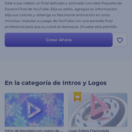
Dele a sus videos un final delicado y animado con este Paquete de
Escena Final de YouTube. Elija su estilo, agregue su información,
elija sus colores y obtenga su fascinante animación en unos
minutos. Impulse su juego de YouTube con una pantalla final
profesional para que su canal se destaque. ¡Pruebe esta plantilla
dinámica hoy mismo!
Crear Ahora
En la categoría de
Intros y Logos
I
ntro de Navidad con copos de nieve
Logo Esfera Fracturada