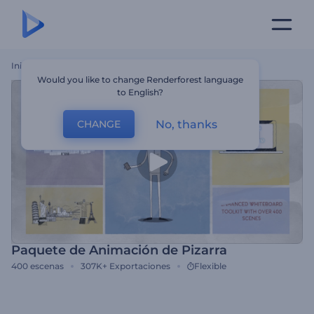
Inicio
Plantillas
Paquete De Animación De Pizarra
Would you like to change Renderforest language
to English?
No, thanks
CHANGE
Paquete de Animación de Pizarra
400
escenas
307K+
Exportaciones
Flexible