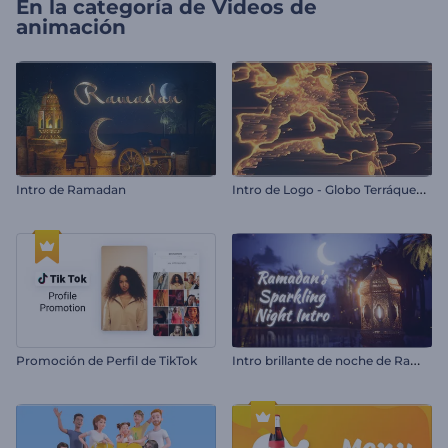
En la categoría de
Videos de
animación
I
ntro de Logo - Globo Terráqueo de Redes
Intro de Ramadan
I
ntro brillante de noche de Ramadán
Promoción de Perfil de TikTok