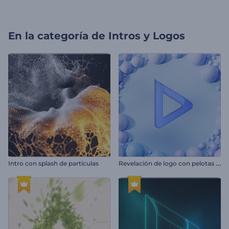
En la categoría de
Intros y Logos
R
evelación de logo con pelotas suaves
Intro con splash de partículas