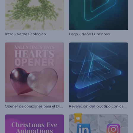
Intro - Verde Ecológico
Logo - Neón Luminoso
O
pener de corazones para el Día de San Valentín
R
evelación del logotipo con capas resplandecientes