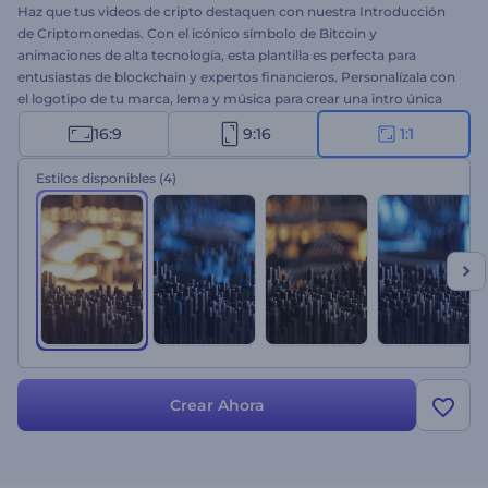
Haz que tus videos de cripto destaquen con nuestra Introducción
de Criptomonedas. Con el icónico símbolo de Bitcoin y
animaciones de alta tecnología, esta plantilla es perfecta para
entusiastas de blockchain y expertos financieros. Personalízala con
el logotipo de tu marca, lema y música para crear una intro única
para tu canal de YouTube, seminarios web, presentaciones y
16:9
9:16
1:1
cualquier otro proyecto relacionado con cripto. ¡Crea ahora y deja
tu huella en la industria cripto!
Estilos disponibles
(4)
Crear Ahora