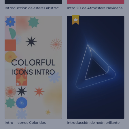
I
ntroducción de esferas abstractas con glitches
Intro 2D de Atmósfera Navideña
Intro - Íconos Coloridos
Introducción de neón brillante