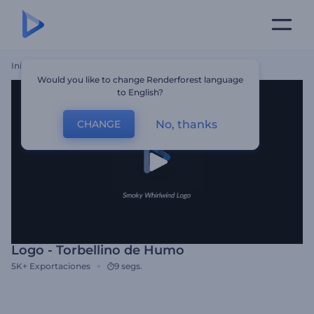
Inicio
Plantillas
Logo - Torbellino De Humo
Would you like to change Renderforest language
to English?
No, thanks
CHANGE
Logo - Torbellino de Humo
5K+
Exportaciones
9 segs.