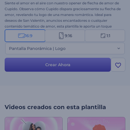
Siente el amor en el aire con nuestro opener de flecha de amor de
Cupido. Observa cómo Cupido dispara graciosamente su flecha de
amor, revelando tu logo de una manera romántica. Ideal para
deseos de San Valentín, anuncios encantadores o cualquier
contenido temático de amor, esta plantilla le aporta un toque
encantador a tus proyectos. Personalízala con tu logo, escribe tus
16:9
9:16
1:1
textos sinceros y elige la música de fondo perfecta para hacer que
tu mensaje de San Valentín sea realmente especial. Crea ahora y
Pantalla Panorámica | Logo
arranca una sonrisa en los rostros de los espectadores.
Crear Ahora
Videos creados con esta plantilla