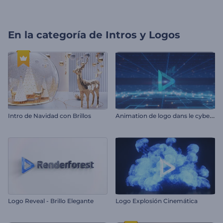
En la categoría de
Intros y Logos
A
nimation de logo dans le cyberespace
Intro de Navidad con Brillos
Logo Reveal - Brillo Elegante
Logo Explosión Cinemática