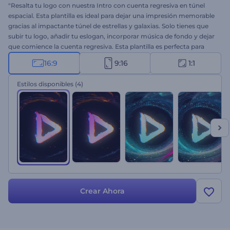
"Resalta tu logo con nuestra Intro con cuenta regresiva en túnel
espacial. Esta plantilla es ideal para dejar una impresión memorable
gracias al impactante túnel de estrellas y galaxias. Solo tienes que
subir tu logo, añadir tu eslogan, incorporar música de fondo y dejar
que comience la cuenta regresiva. Esta plantilla es perfecta para
intros de video, anuncios especiales, eventos en vivo, aperturas de
16:9
9:16
1:1
presentaciones, lanzamientos de nuevos productos y mucho más.
¡Crea ahora y haz que tu proyecto brille! "
Estilos disponibles
(4)
Crear Ahora