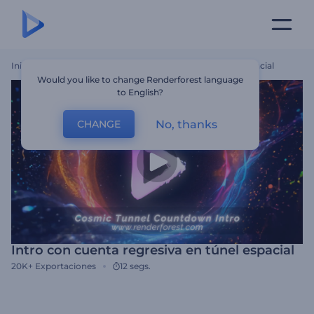
Inicio
Plantillas
Intro Con Cuenta Regresiva En Túnel Espacial
Would you like to change Renderforest language
to English?
No, thanks
CHANGE
Intro con cuenta regresiva en túnel espacial
20K+
Exportaciones
12 segs.