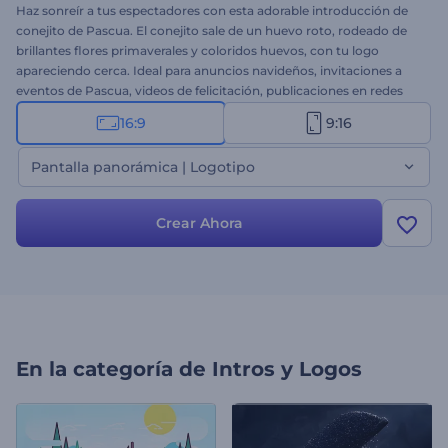
Haz sonreír a tus espectadores con esta adorable introducción de
conejito de Pascua. El conejito sale de un huevo roto, rodeado de
brillantes flores primaverales y coloridos huevos, con tu logo
apareciendo cerca. Ideal para anuncios navideños, invitaciones a
eventos de Pascua, videos de felicitación, publicaciones en redes
sociales, promociones de temporada y mucho más. Personalízala
16:9
9:16
en segundos añadiendo tu logo, mensaje navideño, eslogan y
música de fondo. ¡Crea ahora y dale la bienvenida a la Pascua con
Pantalla panorámica | Logotipo
esta encantadora introducción!
Crear Ahora
En la categoría de
Intros y Logos