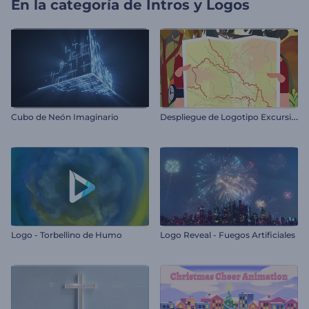
En la categoría de
Intros y Logos
D
espliegue de Logotipo Excursión Aventurera
Cubo de Neón Imaginario
Logo - Torbellino de Humo
Logo Reveal - Fuegos Artificiales