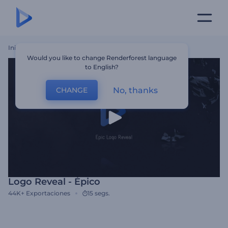
Inicio
Plantillas
Logo Reveal - Épico
Would you like to change Renderforest language
to English?
No, thanks
CHANGE
Logo Reveal - Épico
44K+
Exportaciones
15 segs.