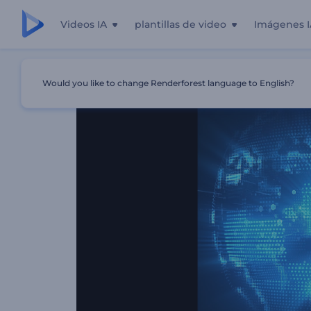
Videos IA
plantillas de video
Imágenes I
Inicio
Plantillas
Animación De Logo - Globo Digital
Would you like to change Renderforest language to English?