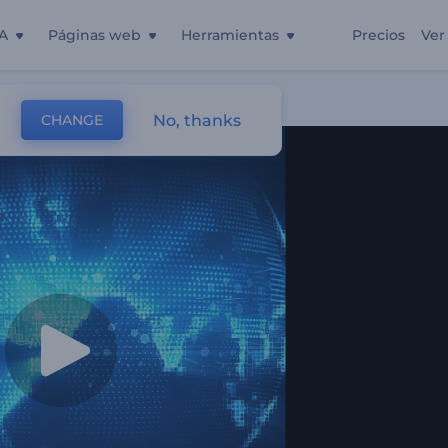
A
Páginas web
Herramientas
Precios
Ver
No, thanks
CHANGE