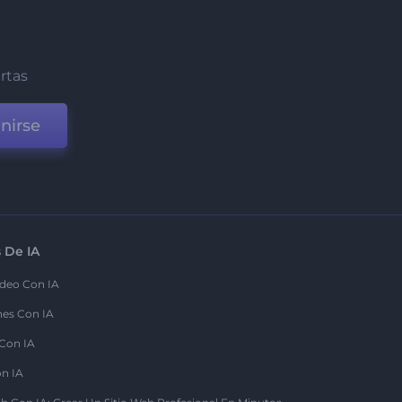
ertas
nirse
 De IA
deo Con IA
nes Con IA
 Con IA
on IA