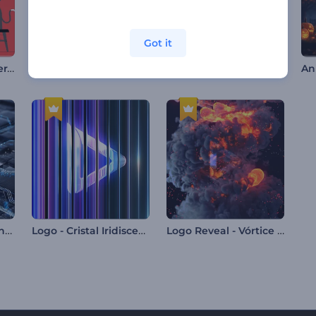
Got it
Opener para la víspera de Noche de Brujas
Intro de refracción cromática
Introducción arcoíris del orgullo
Introducción de tecnología Microchip
Logo - Cristal Iridiscente
Logo Reveal - Vórtice de Fuego