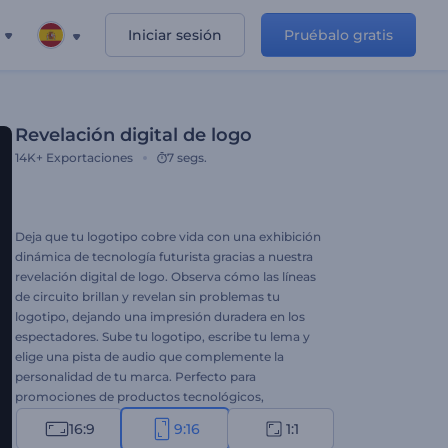
Iniciar sesión
Pruébalo gratis
Revelación digital de logo
14K+
Exportaciones
7 segs.
Deja que tu logotipo cobre vida con una exhibición
dinámica de tecnología futurista gracias a nuestra
revelación digital de logo. Observa cómo las líneas
de circuito brillan y revelan sin problemas tu
logotipo, dejando una impresión duradera en los
espectadores. Sube tu logotipo, escribe tu lema y
elige una pista de audio que complemente la
personalidad de tu marca. Perfecto para
promociones de productos tecnológicos,
presentaciones de empresas, proyectos
16:9
9:16
1:1
cinematográficos y más. ¡Crea ahora y deja tu