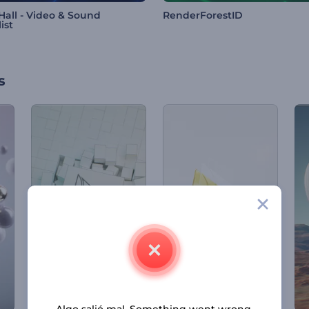
Hall - Video & Sound
RenderForestID
ist
s