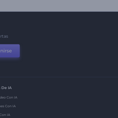
ertas
nirse
 De IA
deo Con IA
nes Con IA
 Con IA