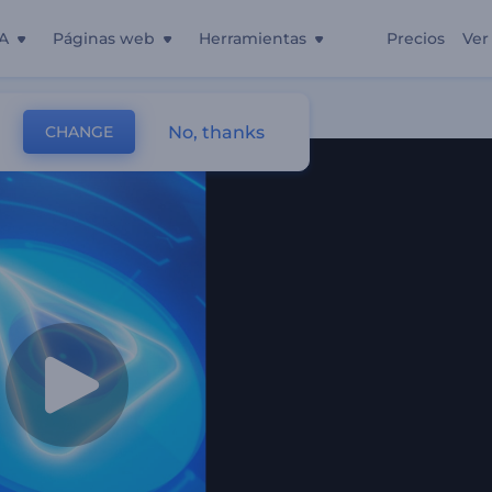
A
Páginas web
Herramientas
Precios
Ver
No, thanks
CHANGE