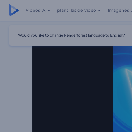
Videos IA
plantillas de video
Imágenes I
Inicio
Plantillas
Revelación Digital De Logo
Would you like to change Renderforest language to English?