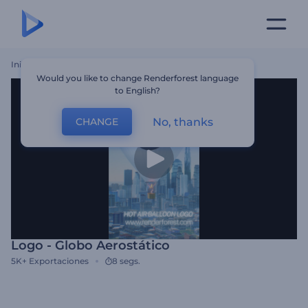
Inicio
Plantillas
Logo - Globo Aerostático
Would you like to change Renderforest language
to English?
No, thanks
CHANGE
Logo - Globo Aerostático
5K+
Exportaciones
8 segs.