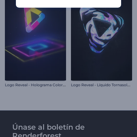
L
ogo Reveal - Holograma Colorido
L
ogo Reveal - Líquido Tornasolado
Únase al boletín de
Renderforest