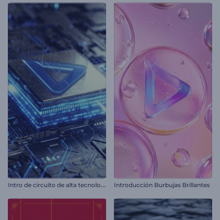
I
ntro de circuito de alta tecnología
Introducción Burbujas Brillantes