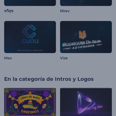
ทวีสุข
Nirav
Max
Vize
En la categoría de
Intros y Logos