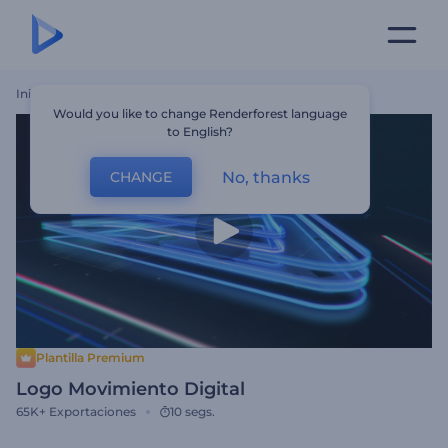
Inicio
Plantillas
Logo Movimiento Digital
Would you like to change Renderforest language
to English?
No, thanks
CHANGE
Plantilla Premium
Logo Movimiento Digital
65K+
Exportaciones
10 segs.