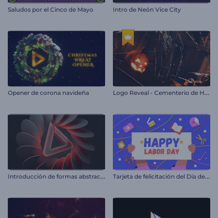
Saludos por el Cinco de Mayo
Intro de Neón Vice City
L
ogo Reveal - Cementerio de Halloween
Opener de corona navideña
I
ntroducción de formas abstractas giratorias
T
arjeta de felicitación del Día del Trabajo