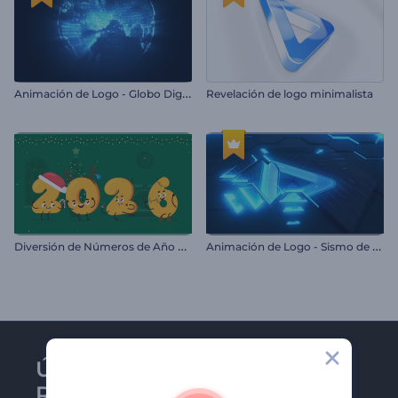
A
nimación de Logo - Globo Digital
Revelación de logo minimalista
D
iversión de Números de Año Nuevo
A
nimación de Logo - Sismo de Neón
Únase al boletín de
Renderforest