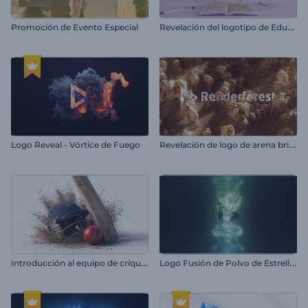
R
evelación del logotipo de Educación
Promoción de Evento Especial
R
evelación de logo de arena brillante
Logo Reveal - Vórtice de Fuego
I
ntroducción al equipo de críquet
L
ogo Fusión de Polvo de Estrellas