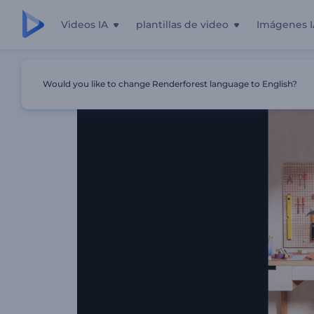
Videos IA
plantillas de video
Imágenes I
Inicio
Plantillas
Opener De Manualidades DIY
Would you like to change Renderforest language to English?