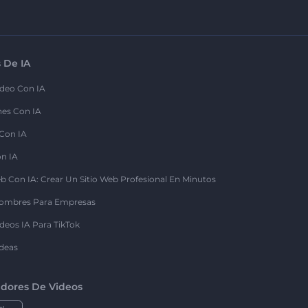
 De IA
deo Con IA
nes Con IA
 Con IA
on IA
b Con IA: Crear Un Sitio Web Profesional En Minutos
ombres Para Empresas
deos IA Para TikTok
deas
dores De Videos