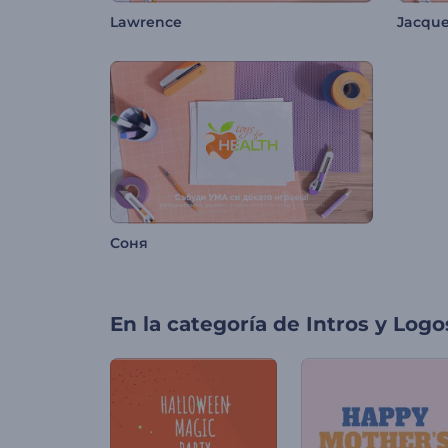
Lawrence
Jacqu
Соня
En la categoría de
Intros y Logo