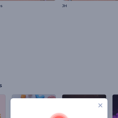
es
JH
s