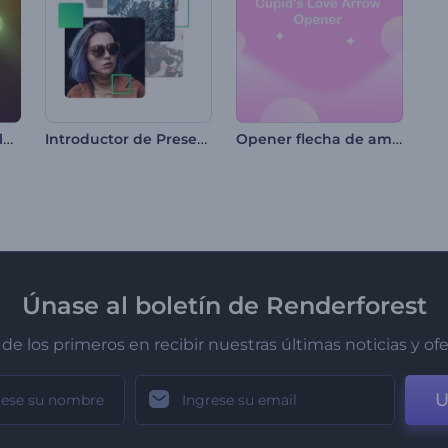
Intro de círculos brillantes
Introductor de Presentación Rápida
Opener flecha de amor de Cupido
Únase al boletín de Renderforest
de los primeros en recibir nuestras últimas noticias y of
U